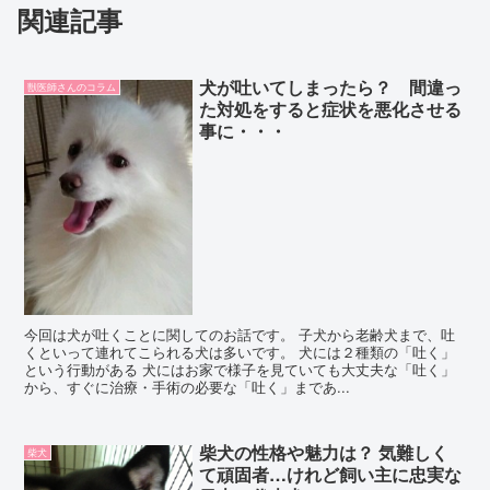
関連記事
犬が吐いてしまったら？ 間違っ
獣医師さんのコラム
た対処をすると症状を悪化させる
事に・・・
今回は犬が吐くことに関してのお話です。 子犬から老齢犬まで、吐
くといって連れてこられる犬は多いです。 犬には２種類の「吐く」
という行動がある 犬にはお家で様子を見ていても大丈夫な「吐く」
から、すぐに治療・手術の必要な「吐く」まであ...
柴犬の性格や魅力は？ 気難しく
柴犬
て頑固者…けれど飼い主に忠実な