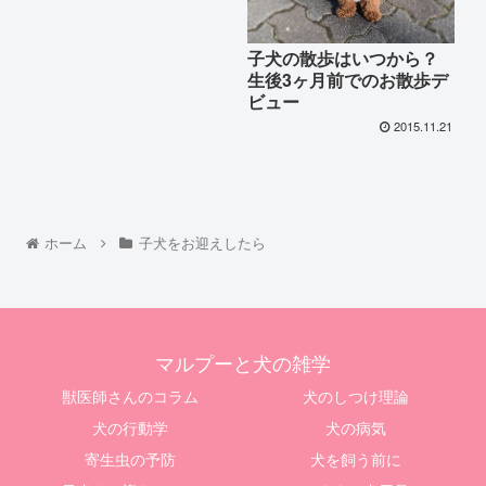
子犬の散歩はいつから？
生後3ヶ月前でのお散歩デ
ビュー
2015.11.21
ホーム
子犬をお迎えしたら
マルプーと犬の雑学
獣医師さんのコラム
犬のしつけ理論
犬の行動学
犬の病気
寄生虫の予防
犬を飼う前に