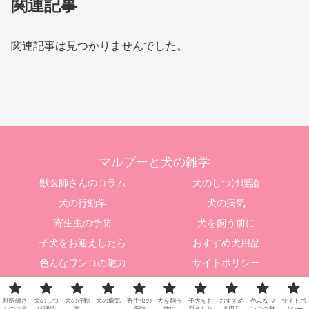
関連記事
関連記事は見つかりませんでした。
マルプーと犬の雑学
獣医師さんのコラム
犬のしつけ理論
犬の行動学
犬の病気
寄生虫の予防
犬を飼う前に
子犬をお迎えしたら
おすすめ犬用品
色んなワンコの魅力
サイトポリシー
© 2015 マルプーと犬の雑学.
獣医師さ
犬のしつ
犬の行動
犬の病気
寄生虫の
犬を飼う
子犬をお
おすすめ
色んなワ
サイトポ
んのコラ
け理論
学
予防
前に
迎えした
犬用品
ンコの魅
リシー