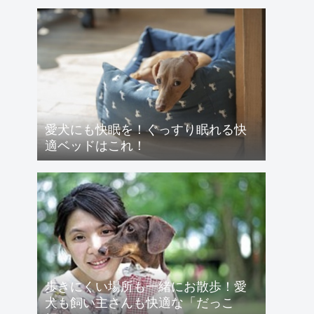
愛犬にも快眠を！ぐっすり眠れる快
適ベッドはこれ！
歩きにくい場所も一緒にお散歩！愛
犬も飼い主さんも快適な「だっこ