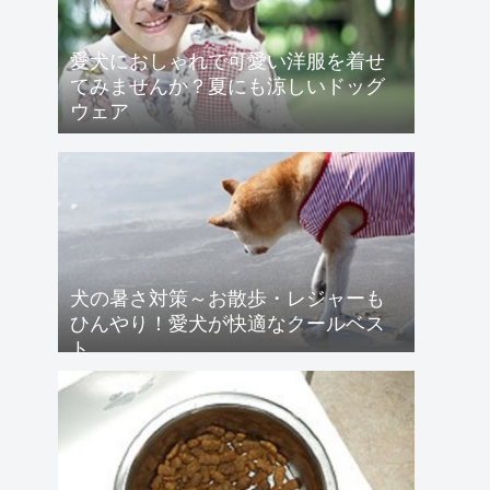
愛犬におしゃれで可愛い洋服を着せ
てみませんか？夏にも涼しいドッグ
ウェア
犬の暑さ対策～お散歩・レジャーも
ひんやり！愛犬が快適なクールベス
ト