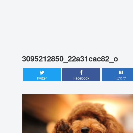
3095212850_22a31cac82_o
Twitter
Facebook
はてブ