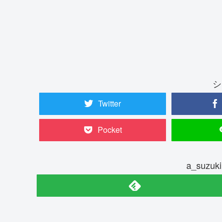
シ
Twitter
Pocket
a_suz