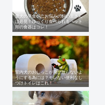
愛犬の早食いにお悩みの飼い主さん
は必見！ゆっくり食べられるペット
用の食器はコレ！
室内犬のおしっこが飛び散らないよ
うにする為には？モレない便利なし
つけトイレはこれ！