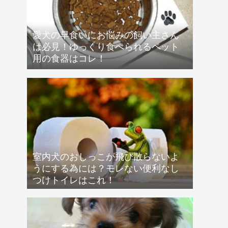
愛犬の早食いにお悩みの飼い主さん
は必見！ゆっくり食べられるペット
用の食器はコレ！
室内犬のおしっこが飛び散らないよ
うにする為には？モレない便利なし
つけトイレはこれ！