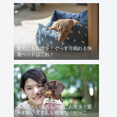
愛犬にも快眠を！ぐっすり眠れる快
適ベッドはこれ！
歩きにくい場所も一緒にお散歩！愛
犬も飼い主さんも快適な「だっこ