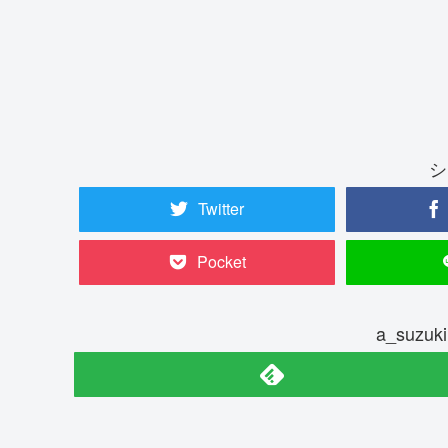
シ
Twitter
Pocket
a_suz