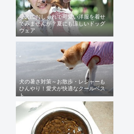
愛犬におしゃれで可愛い洋服を着せ
てみませんか？夏にも涼しいドッグ
ウェア
犬の暑さ対策～お散歩・レジャーも
ひんやり！愛犬が快適なクールベス
ト