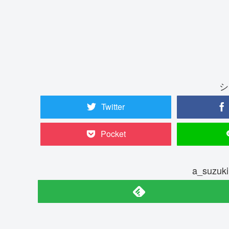
シ
Twitter
Pocket
a_suz