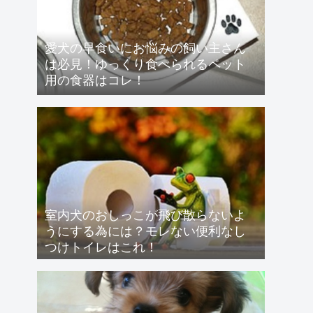
愛犬の早食いにお悩みの飼い主さん
は必見！ゆっくり食べられるペット
用の食器はコレ！
室内犬のおしっこが飛び散らないよ
うにする為には？モレない便利なし
つけトイレはこれ！