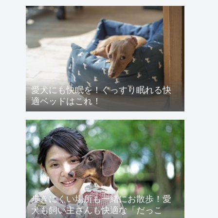
愛犬にも快眠を！ぐっすり眠れる快
適ベッドはこれ！
歩きにくい場所も一緒にお散歩！愛
犬も飼い主さんも快適な「だっこ