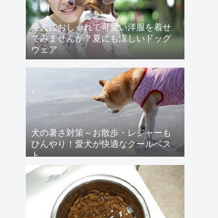
愛犬におしゃれで可愛い洋服を着せ
てみませんか？夏にも涼しいドッグ
ウェア
犬の暑さ対策～お散歩・レジャーも
ひんやり！愛犬が快適なクールベス
ト