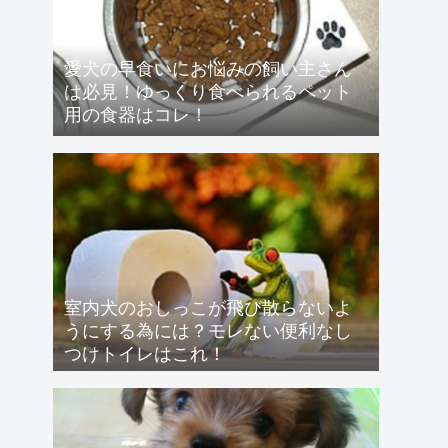
愛犬の早食いにお悩みの飼い主さん
は必見！ゆっくり食べられるペット
用の食器はコレ！
室内犬のおしっこが飛び散らないよ
うにする為には？モレない便利なし
つけトイレはこれ！