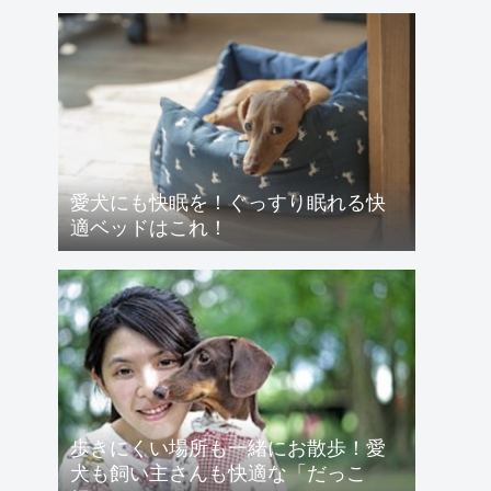
愛犬にも快眠を！ぐっすり眠れる快
適ベッドはこれ！
歩きにくい場所も一緒にお散歩！愛
犬も飼い主さんも快適な「だっこ