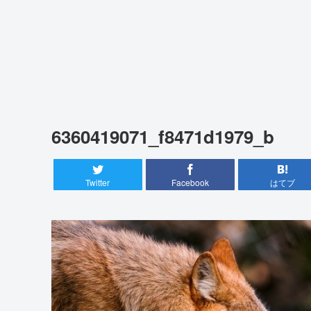
6360419071_f8471d1979_b
Twitter
Facebook
はてブ