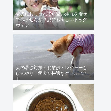
愛犬におしゃれで可愛い洋服を着せ
てみませんか？夏にも涼しいドッグ
ウェア
犬の暑さ対策～お散歩・レジャーも
ひんやり！愛犬が快適なクールベス
ト