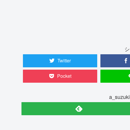
シ
Twitter
Pocket
a_suz