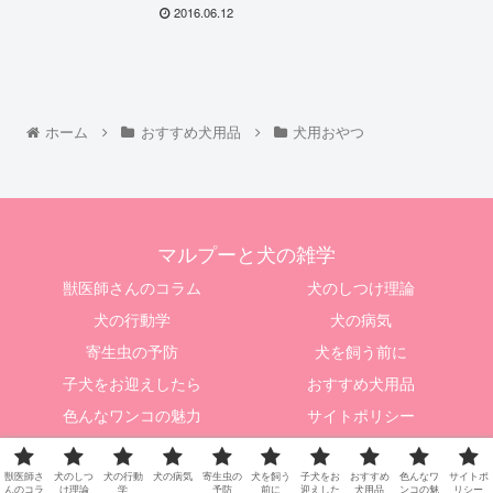
2016.06.12
ホーム
おすすめ犬用品
犬用おやつ
マルプーと犬の雑学
獣医師さんのコラム
犬のしつけ理論
犬の行動学
犬の病気
寄生虫の予防
犬を飼う前に
子犬をお迎えしたら
おすすめ犬用品
色んなワンコの魅力
サイトポリシー
© 2015 マルプーと犬の雑学.
獣医師さ
犬のしつ
犬の行動
犬の病気
寄生虫の
犬を飼う
子犬をお
おすすめ
色んなワ
サイトポ
んのコラ
け理論
学
予防
前に
迎えした
犬用品
ンコの魅
リシー