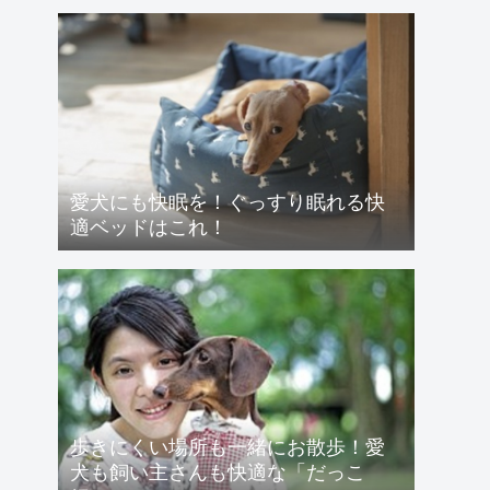
愛犬にも快眠を！ぐっすり眠れる快
適ベッドはこれ！
歩きにくい場所も一緒にお散歩！愛
犬も飼い主さんも快適な「だっこ