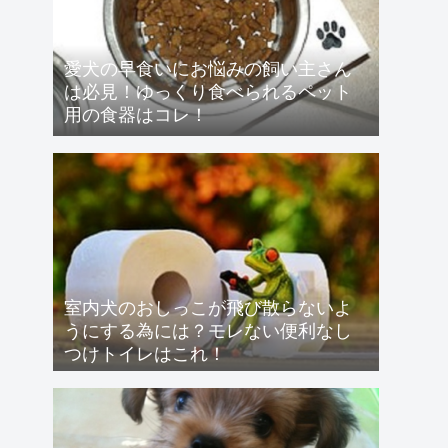
愛犬の早食いにお悩みの飼い主さん
は必見！ゆっくり食べられるペット
用の食器はコレ！
室内犬のおしっこが飛び散らないよ
うにする為には？モレない便利なし
つけトイレはこれ！