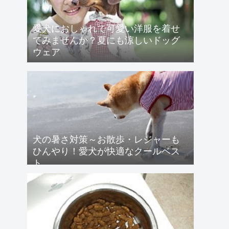
愛犬におしゃれで可愛い洋服を着せ
てみませんか？夏にも涼しいドッグ
ウェア
犬の暑さ対策～お散歩・レジャーも
ひんやり！愛犬が快適なクールベス
ト