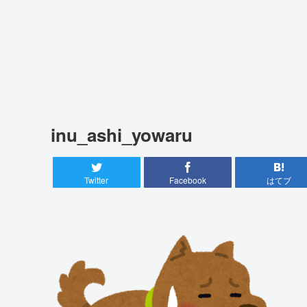
inu_ashi_yowaru
Twitter
Facebook
はてブ