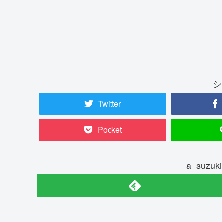
シ
Twitter
Pocket
a_suz