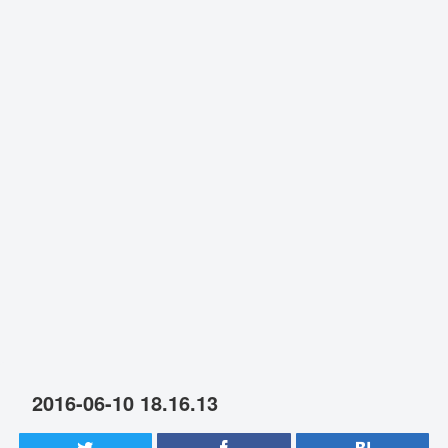
2016-06-10 18.16.13